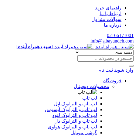
راهنمای خرید
ارتباط با ما
سوالات متداول
درباره ما
02166171001
info@sibayandeh.com
سیب همراه آینده |
وارد شوید
ثبت نام
فروشگاه
محصولات دیجیتال
لپ تاپ
لپ تاپ و الترابوک اپل
لپ تاپ و الترابوک ایسوس
لپ تاپ و الترابوک لنوو
لپ تاپ و الترابوک دل
لپ تاپ و الترابوک هوآوی
گوشی موبایل