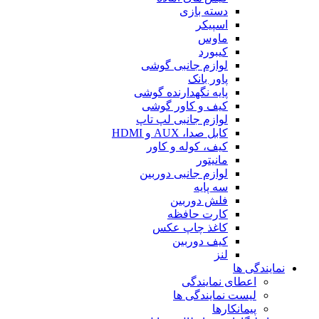
دسته بازی
اسپیکر
ماوس
کیبورد
لوازم جانبی گوشی
پاور بانک
پایه نگهدارنده گوشی
کیف و کاور گوشی
لوازم جانبی لپ تاپ
کابل صدا، AUX و HDMI
کیف، کوله و کاور
مانیتور
لوازم جانبی دوربین
سه پایه
فلش دوربین
کارت حافظه
کاغذ چاپ عکس
کیف دوربین
لنز
نمایندگی ها
اعطای نمایندگی
لیست نمایندگی ها
پیمانکارها