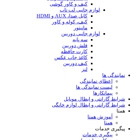
کیف و کاور گوشی
لوازم جانبی لپ تاپ
کابل صدا، AUX و HDMI
کیف، کوله و کاور
مانیتور
لوازم جانبی دوربین
سه پایه
فلش دوربین
کارت حافظه
کاغذ چاپ عکس
کیف دوربین
لنز
نمایندگی ها
اعطای نمایندگی
لیست نمایندگی ها
پیمانکارها
شرایط گارانتی و ابطال موبایل
شرایط گارانتی و ابطال لوازم خانگی
همتا
آموزش همتا
همتا
پیگیری خدمات
پیگیری خدمات