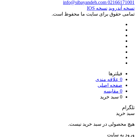
info@sibayandeh.com
02166171001
نسخه آندروید
نسخه IOS
تمامی حقوق برای سایت ما محفوظ است.
فیلترها
0
علاقه مندی
صفحه اصلی
0
مقایسه
0
سبد خرید
تلگرام
سبد خرید
هیچ محصولی در سبد خرید نیست.
ورود به سایت