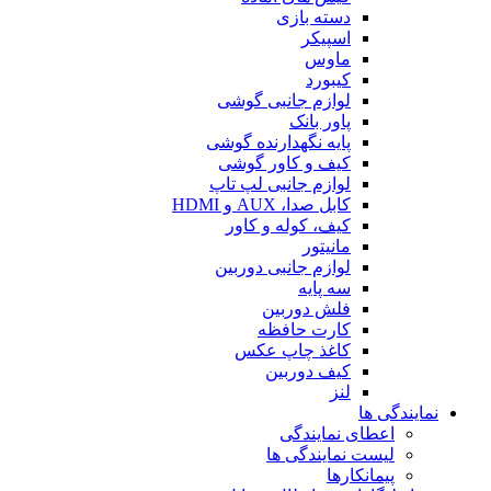
دسته بازی
اسپیکر
ماوس
کیبورد
لوازم جانبی گوشی
پاور بانک
پایه نگهدارنده گوشی
کیف و کاور گوشی
لوازم جانبی لپ تاپ
کابل صدا، AUX و HDMI
کیف، کوله و کاور
مانیتور
لوازم جانبی دوربین
سه پایه
فلش دوربین
کارت حافظه
کاغذ چاپ عکس
کیف دوربین
لنز
نمایندگی ها
اعطای نمایندگی
لیست نمایندگی ها
پیمانکارها