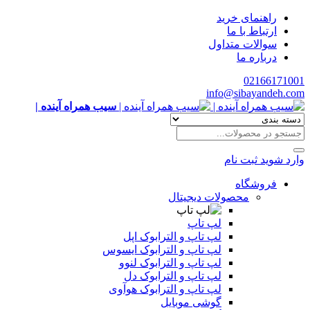
راهنمای خرید
ارتباط با ما
سوالات متداول
درباره ما
02166171001
info@sibayandeh.com
سیب همراه آینده |
وارد شوید
ثبت نام
فروشگاه
محصولات دیجیتال
لپ تاپ
لپ تاپ و الترابوک اپل
لپ تاپ و الترابوک ایسوس
لپ تاپ و الترابوک لنوو
لپ تاپ و الترابوک دل
لپ تاپ و الترابوک هوآوی
گوشی موبایل