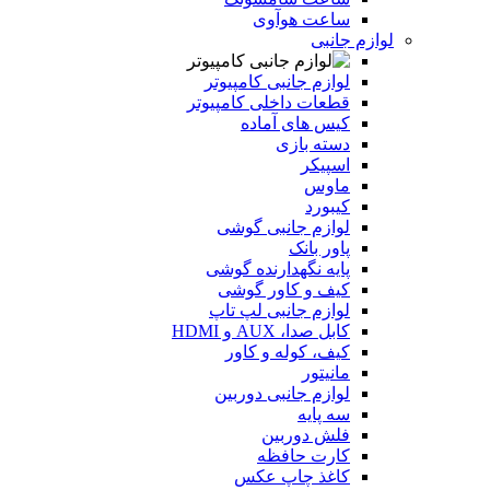
ساعت هوآوی
لوازم جانبی
لوازم جانبی کامپیوتر
قطعات داخلی کامپیوتر
کیس های آماده
دسته بازی
اسپیکر
ماوس
کیبورد
لوازم جانبی گوشی
پاور بانک
پایه نگهدارنده گوشی
کیف و کاور گوشی
لوازم جانبی لپ تاپ
کابل صدا، AUX و HDMI
کیف، کوله و کاور
مانیتور
لوازم جانبی دوربین
سه پایه
فلش دوربین
کارت حافظه
کاغذ چاپ عکس