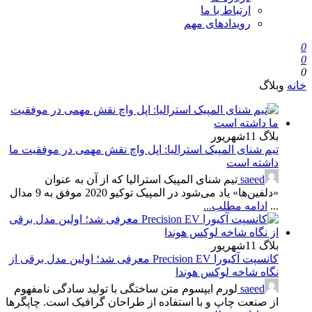
ارتباط با ما
رویدادهای مهم
0
0
0
خانه
وبلاگ
بلاگ
11
شهریور
تیم شنای المپیک استرالیا: اپل واچ نقش مهمی در موفقیت ما
داشته است
saeed
تیم شنای المپیک استرالیا که از آن به عنوان
«دلفین‌ها» یاد می‌شود در المپیک توکیو 2020 موفق به 9 مدال
...
ادامه مطلب...
بلاگ
11
شهریور
کانسپت آکیورا Precision EV معرفی شد؛ اولین مدل برقی از
نگاه شاخه لوکس هوندا
saeed
لورم ایپسوم متن ساختگی با تولید سادگی نامفهوم
از صنعت چاپ و با استفاده از طراحان گرافیک است. چاپگرها