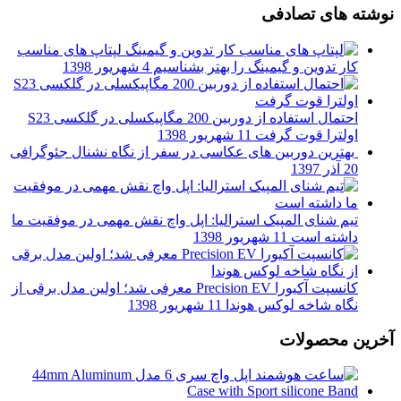
نوشته های تصادفی
لپتاپ های مناسب
کار تدوین و گیمینگ را بهتر بشناسیم
4 شهریور 1398
احتمال استفاده از دوربین 200 مگاپیکسلی در گلکسی S23
اولترا قوت گرفت
11 شهریور 1398
بهترین دوربین های عکاسی در سفر از نگاه نشنال جئوگرافی
20 آذر 1397
تیم شنای المپیک استرالیا: اپل واچ نقش مهمی در موفقیت ما
داشته است
11 شهریور 1398
کانسپت آکیورا Precision EV معرفی شد؛ اولین مدل برقی از
نگاه شاخه لوکس هوندا
11 شهریور 1398
آخرین محصولات