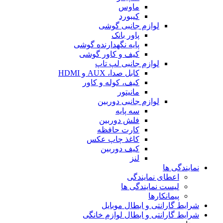
ماوس
کیبورد
لوازم جانبی گوشی
پاور بانک
پایه نگهدارنده گوشی
کیف و کاور گوشی
لوازم جانبی لپ تاپ
کابل صدا، AUX و HDMI
کیف، کوله و کاور
مانیتور
لوازم جانبی دوربین
سه پایه
فلش دوربین
کارت حافظه
کاغذ چاپ عکس
کیف دوربین
لنز
نمایندگی ها
اعطای نمایندگی
لیست نمایندگی ها
پیمانکارها
شرایط گارانتی و ابطال موبایل
شرایط گارانتی و ابطال لوازم خانگی