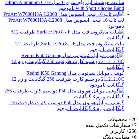
ساعت هوشمند اپل واچ سری 6 مدل 44mm Aluminum Case
with Sport silicone Band
ناموجود
لپ تاپ 16 اینچی ایسوس مدل ProArt W7600H3A-L2008
ناموجود
تبلت مایکروسافت مدل Surface Pro 8 – F ظرفیت 512
گیگابایت
ناموجود
گوشی موبایل شیائومی مدل Redmi K50 Gaming
21121210C دو سیم کارت ظرفیت 256 گیگابایت و رم 12
گیگابایت
ناموجود
گوشی موبایل هوآوی مدل P50 دو سیم کارت ظرفیت 256
گیگابایت و رم 8 گیگابایت
ناموجود
26+
محصولات
7+
سفارشات تکمیل شده
256+
کاربران
6+
مطالب وبلاگ